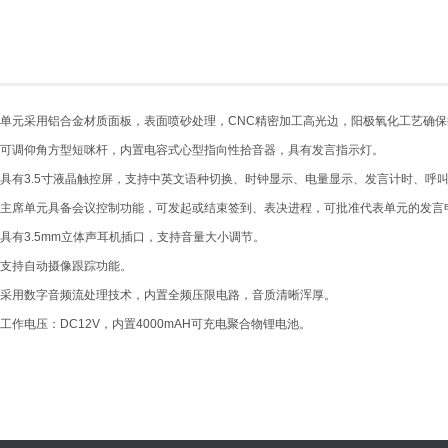
单元采用铝合金材质面板，表面喷砂处理，CNC精密加工高光边，阳极氧化工艺确保
可调仰角方型短咪杆，内置电容式心型指向性拾音器，具有发言指示灯。
具有3.5寸液晶触控屏，支持中英文语种切换、时钟显示、电量显示、发言计时、呼
主席单元具备会议控制功能，可发起或结束签到、表决进程，可批准代表单元的发言
具有3.5mm立体声耳机插口，支持音量大小调节。
支持自动摄像跟踪功能。
采用数字音频流处理技术，内置全频压限电路，音质清晰浑厚。
工作电压：DC12V，内置4000mAH可充电聚合物锂电池。