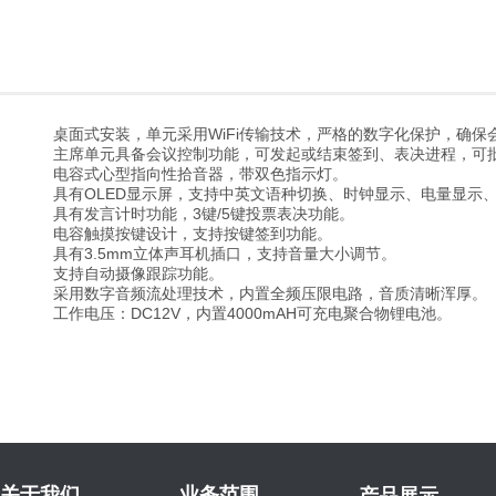
桌面式安装，单元采用
WiFi
传输技术，严格的数字化保护，确保
主席单元具备会议控制功能，可发起或结束签到、表决进程，可
电容式心型指向性拾音器，带双色指示灯。
具有
OLED
显示屏，支持中英文语种切换、时钟显示、电量显示
具有发言计时功能，
3
键
/5
键投票表决功能。
电容触摸按键设计，支持按键签到功能。
具有
3.5mm
立体声耳机插口，支持音量大小调节。
支持自动摄像跟踪功能。
采用数字音频流处理技术，内置全频压限电路，音质清晰浑厚。
工作电压：
DC12V
，内置
4000mAH
可充电聚合物锂电池。
关于我们
业务范围